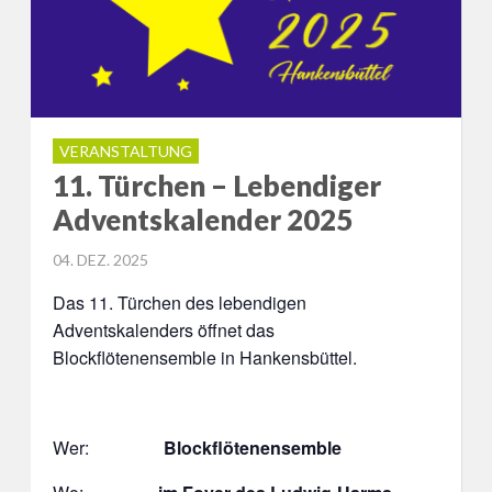
VERANSTALTUNG
11. Türchen – Lebendiger
Adventskalender 2025
POSTED
04. DEZ. 2025
ON
Das 11. Türchen des lebendigen
Adventskalenders öffnet das
Blockflötenensemble in Hankensbüttel.
Wer:
Blockflötenensemble