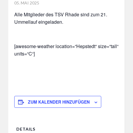
POSTED
05. MAI 2025
ON
Alle Mitglieder des TSV Rhade sind zum 21.
Ummellauf eingeladen.
[awesome-weather location=“Hepstedt“ size=“tall“
units=“C“]
ZUM KALENDER HINZUFÜGEN
DETAILS