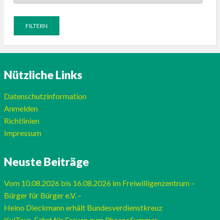
Nützliche Links
Datenschutzinformation
Anmelden
Richtlinien
Impressum
Neuste Beiträge
Vom 10.08.2026 bis 16.08.2026 im Freiwilligenzentrum –
Bürger für Bürger e.V. –
Heino Dieckmann erhält Bundesverdienstkreuz
KulTour-Fahrt für Frauen zum PhaenoSummer