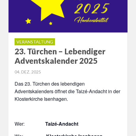
VERANSTALTUNG
23. Türchen – Lebendiger
Adventskalender 2025
POSTED
04. DEZ. 2025
ON
Das 23. Türchen des lebendigen
Adventskalenders öffnet die Taizé-Andacht in der
Klosterkirche Isenhagen.
Wer:
Taizé-Andacht