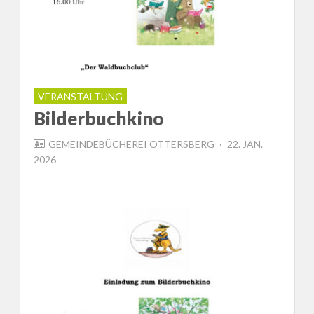
VERANSTALTUNG
Bilderbuchkino
POSTED
GEMEINDEBÜCHEREI OTTERSBERG
22. JAN.
ON
2026