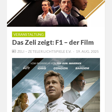
VERANSTALTUNG
Das Zeli zeigt: F1 – der Film
POSTED
ZELI – ZETELER LICHTSPIELE E.V.
19. AUG. 2025
ON