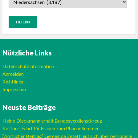
Nützliche Links
Datenschutzinformation
Anmelden
Richtlinien
Impressum
Neuste Beiträge
Heino Dieckmann erhält Bundesverdienstkreuz
KulTour-Fahrt für Frauen zum PhaenoSummer
[Amtlicher Beitrag] Gemeinde Zetel freut sich über personelle