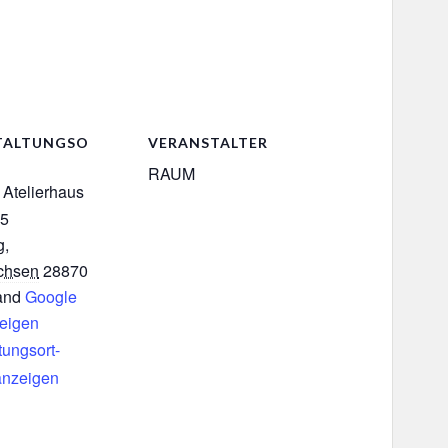
TALTUNGSO
VERANSTALTER
RAUM
Atelierhaus
 5
g
,
chsen
28870
and
Google
zeigen
tungsort-
anzeigen