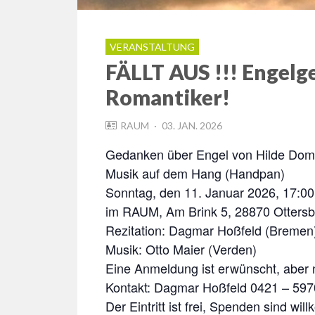
VERANSTALTUNG
FÄLLT AUS !!! Engelge
Romantiker!
POSTED
RAUM
03. JAN. 2026
ON
Gedanken über Engel von Hilde Domin
Musik auf dem Hang (Handpan)
Sonntag, den 11. Januar 2026, 17:00
im RAUM, Am Brink 5, 28870 Ottersb
Rezitation: Dagmar Hoßfeld (Bremen
Musik: Otto Maier (Verden)
Eine Anmeldung ist erwünscht, aber n
Kontakt: Dagmar Hoßfeld 0421 – 597
Der Eintritt ist frei, Spenden sind wi