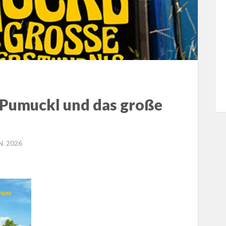
: Pumuckl und das große
ED
N. 2026