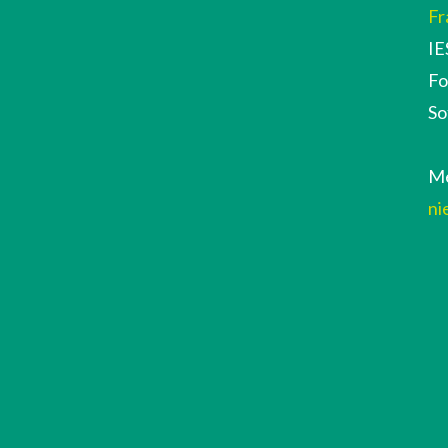
Fr
IE
Fo
So
Me
ni