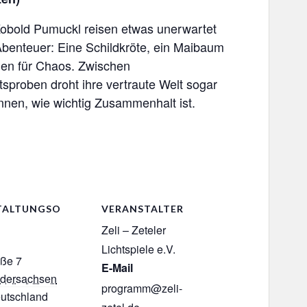
 Kobold Pumuckl reisen etwas unerwartet
Abenteuer: Eine Schildkröte, ein Maibaum
en für Chaos. Zwischen
sproben droht ihre vertraute Welt sogar
nnen, wie wichtig Zusammenhalt ist.
TALTUNGSO
VERANSTALTER
Zeli – Zeteler
Lichtspiele e.V.
aße 7
E-Mail
edersachsen
programm@zeli-
utschland