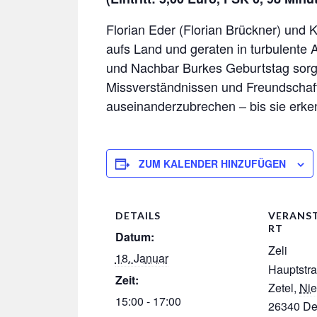
Florian Eder (Florian Brückner) und
aufs Land und geraten in turbulente 
und Nachbar Burkes Geburtstag sorg
Missverständnissen und Freundschaft
auseinanderzubrechen – bis sie erke
ZUM KALENDER HINZUFÜGEN
DETAILS
VERANS
RT
Datum:
Zeli
18. Januar
Hauptstr
Zeit:
Zetel
,
Ni
15:00 - 17:00
26340
De