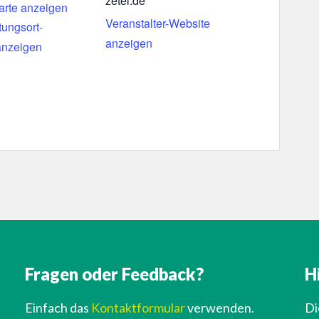
zetel.de
arte anzeigen
Veranstalter-Website
tungsort-
anzeigen
anzeigen
Fragen oder Feedback?
H
Einfach das
Kontaktformular
verwenden.
Di