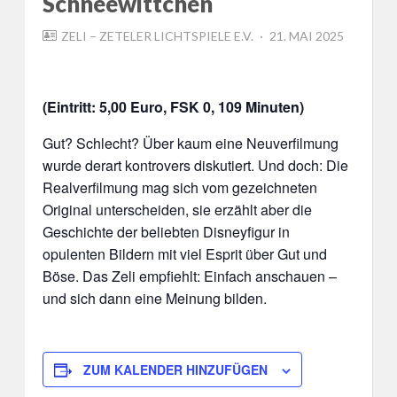
Schneewittchen
POSTED
ZELI – ZETELER LICHTSPIELE E.V.
21. MAI 2025
ON
(Eintritt: 5,00 Euro, FSK 0, 109 Minuten)
Gut? Schlecht? Über kaum eine Neuverfilmung
wurde derart kontrovers diskutiert. Und doch: Die
Realverfilmung mag sich vom gezeichneten
Original unterscheiden, sie erzählt aber die
Geschichte der beliebten Disneyfigur in
opulenten Bildern mit viel Esprit über Gut und
Böse. Das Zeli empfiehlt: Einfach anschauen –
und sich dann eine Meinung bilden.
ZUM KALENDER HINZUFÜGEN