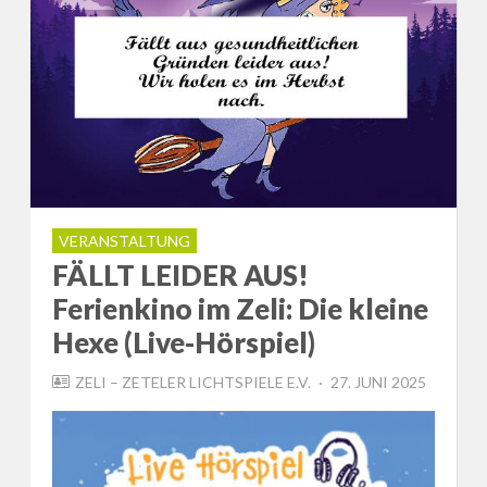
VERANSTALTUNG
FÄLLT LEIDER AUS!
Ferienkino im Zeli: Die kleine
Hexe (Live-Hörspiel)
POSTED
ZELI – ZETELER LICHTSPIELE E.V.
27. JUNI 2025
ON