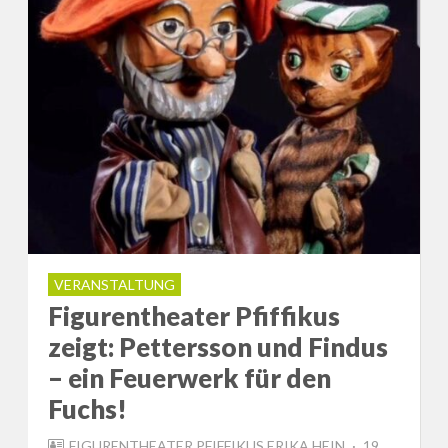
VERANSTALTUNG
Figurentheater Pfiffikus
zeigt: Pettersson und Findus
– ein Feuerwerk für den
Fuchs!
POSTED
FIGURENTHEATER PFIFFIKUS ERIKA HEIN
19.