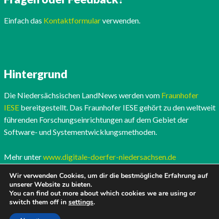
Einfach das
Kontaktformular
verwenden.
Hintergrund
Die Niedersächsischen LandNews werden vom
Fraunhofer
IESE
bereitgestellt. Das Fraunhofer IESE gehört zu den weltweit
führenden Forschungseinrichtungen auf dem Gebiet der
Software- und Systementwicklungsmethoden.
Mehr unter
www.digitale-doerfer-niedersachsen.de
Wir verwenden Cookies, um dir die bestmögliche Erfahrung auf
unserer Website zu bieten.
You can find out more about which cookies we are using or
switch them off in
settings
.