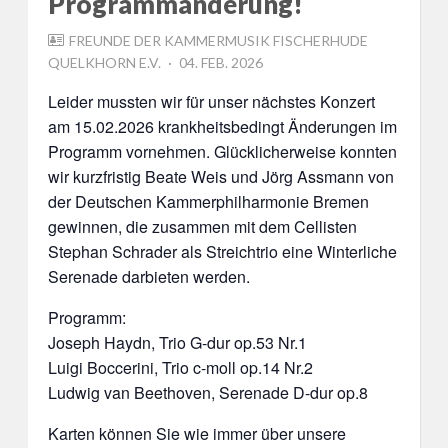
Programmänderung!
FREUNDE DER KAMMERMUSIK FISCHERHUDE
POSTED
QUELKHORN E.V.
04. FEB. 2026
ON
Leider mussten wir für unser nächstes Konzert
am 15.02.2026 krankheitsbedingt Änderungen im
Programm vornehmen. Glücklicherweise konnten
wir kurzfristig Beate Weis und Jörg Assmann von
der Deutschen Kammerphilharmonie Bremen
gewinnen, die zusammen mit dem Cellisten
Stephan Schrader als Streichtrio eine Winterliche
Serenade darbieten werden.
Programm:
Joseph Haydn, Trio G-dur op.53 Nr.1
Luigi Boccerini, Trio c-moll op.14 Nr.2
Ludwig van Beethoven, Serenade D-dur op.8
Karten können Sie wie immer über unsere