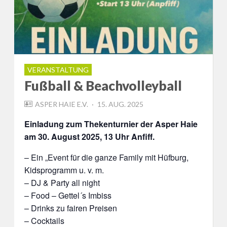
VERANSTALTUNG
Fußball & Beachvolleyball
POSTED
ASPER HAIE E.V.
15. AUG. 2025
ON
Einladung zum Thekenturnier der Asper Haie
am 30. August 2025, 13 Uhr Anfiff.
– Ein „Event für die ganze Family mit Hüfburg,
Kidsprogramm u. v. m.
– DJ & Party all night
– Food – Gettel´s Imbiss
– Drinks zu fairen Preisen
– Cocktails