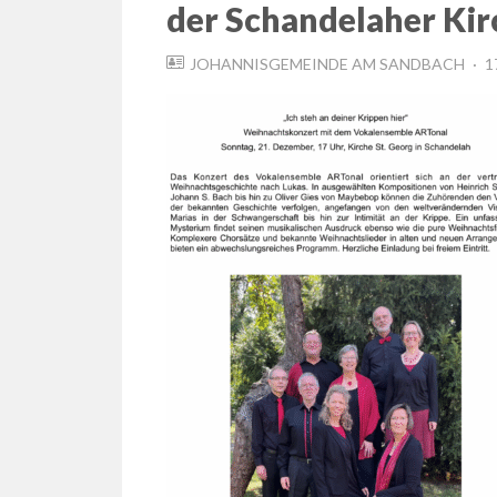
der Schandelaher Kir
P
JOHANNISGEMEINDE AM SANDBACH
1
O