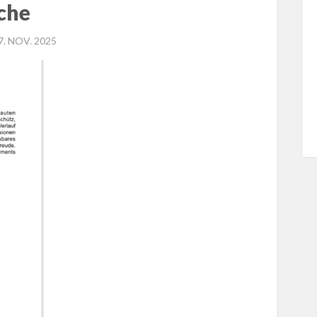
che
OSTED
7. NOV. 2025
N