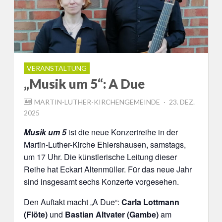
VERANSTALTUNG
„Musik um 5“: A Due
POSTED
MARTIN-LUTHER-KIRCHENGEMEINDE
23. DEZ.
ON
2025
Musik um 5
ist die neue Konzertreihe in der
Martin-Luther-Kirche Ehlershausen, samstags,
um 17 Uhr. Die künstlerische Leitung dieser
Reihe hat Eckart Altenmüller. Für das neue Jahr
sind insgesamt sechs Konzerte vorgesehen.
Den Auftakt macht „A Due“:
Carla Lottmann
(Flöte)
und
Bastian Altvater (Gambe)
am