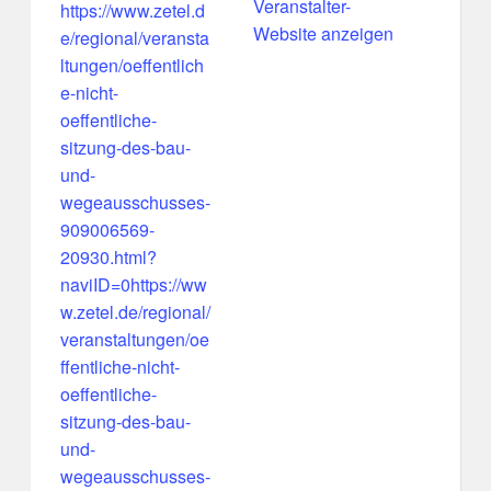
Veranstalter-
https://www.zetel.d
Website anzeigen
e/regional/veransta
ltungen/oeffentlich
e-nicht-
oeffentliche-
sitzung-des-bau-
und-
wegeausschusses-
909006569-
20930.html?
naviID=0https://ww
w.zetel.de/regional/
veranstaltungen/oe
ffentliche-nicht-
oeffentliche-
sitzung-des-bau-
und-
wegeausschusses-