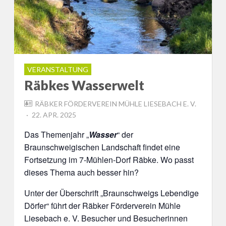
VERANSTALTUNG
Räbkes Wasserwelt
RÄBKER FÖRDERVEREIN MÜHLE LIESEBACH E. V.
POSTED
22. APR. 2025
ON
Das Themenjahr „
Wasser
“ der
Braunschweigischen Landschaft findet eine
Fortsetzung im 7-Mühlen-Dorf Räbke. Wo passt
dieses Thema auch besser hin?
Unter der Überschrift „Braunschweigs Lebendige
Dörfer“ führt der Räbker Förderverein Mühle
Liesebach e. V. Besucher und Besucherinnen