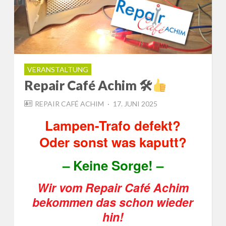
VERANSTALTUNG
Repair Café Achim 🛠
POSTED
REPAIR CAFÉ ACHIM
17. JUNI 2025
ON
Lampen-Trafo defekt?
Oder sonst was kaputt?
– Keine Sorge! –
Wir vom Repair Café Achim
bekommen das schon wieder
hin!