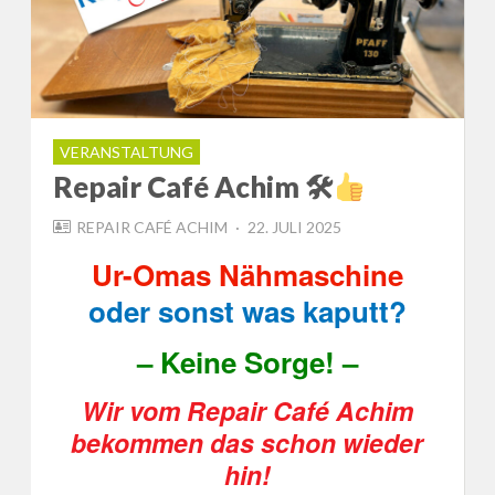
VERANSTALTUNG
Repair Café Achim 🛠
POSTED
REPAIR CAFÉ ACHIM
22. JULI 2025
ON
Ur-Omas Nähmaschine
oder sonst was kaputt?
– Keine Sorge! –
Wir vom Repair Café Achim
bekommen das schon wieder
hin!