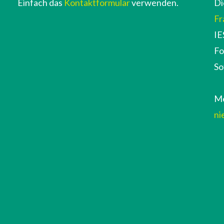
Einfach das
Kontaktformular
verwenden.
Di
Fr
IE
Fo
So
Me
ni