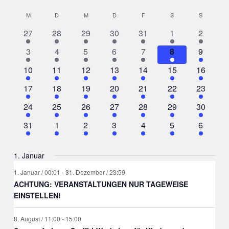
Ans
Suche
Datum
Kalender
M
MONTAG
D
DIENSTAG
M
MITTWOCH
D
DONNERSTAG
F
FREITAG
S
SAMSTAG
S
SONNTA
Nav
wählen.
und
1
2
1
1
1
4
2
von
27
28
29
30
31
1
2
Ansicht
Veranstaltung
Veranstaltungen
Veranstaltung
Veranstaltung
Veranstaltung
Veranstaltungen
Veranst
Veranstaltungen
3
6
3
3
3
2
1
3
4
5
6
7
8
9
Navigat
Veranstaltungen
Veranstaltungen
Veranstaltungen
Veranstaltungen
Veranstaltungen
Veranstaltunge
Veransta
1
3
1
2
2
2
3
10
11
12
13
14
15
16
Veranstaltung
Veranstaltungen
Veranstaltung
Veranstaltungen
Veranstaltungen
Veranstaltungen
Veransta
2
2
2
2
3
3
2
17
18
19
20
21
22
23
Veranstaltungen
Veranstaltungen
Veranstaltungen
Veranstaltungen
Veranstaltungen
Veranstaltungen
Veransta
2
2
2
2
2
5
5
24
25
26
27
28
29
30
Veranstaltungen
Veranstaltungen
Veranstaltungen
Veranstaltungen
Veranstaltungen
Veranstaltungen
Veransta
2
2
2
2
2
2
2
31
1
2
3
4
5
6
Veranstaltungen
Veranstaltungen
Veranstaltungen
Veranstaltungen
Veranstaltungen
Veranstaltungen
Veranst
1. Januar
1. Januar / 00:01
-
31. Dezember / 23:59
ACHTUNG: VERANSTALTUNGEN NUR TAGEWEISE
EINSTELLEN!
8. August / 11:00
-
15:00