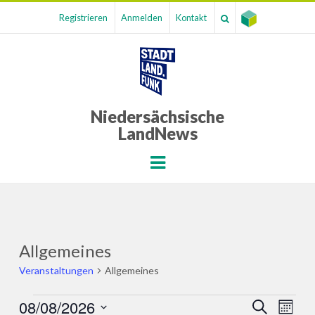
Registrieren
Anmelden
Kontakt
Niedersächsische
LandNews
Menu
Allgemeines
Veranstaltungen
Allgemeines
Veranstaltungen
08/08/2026
Veranst
Ver
SUCHE
MONA