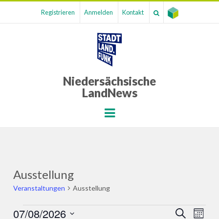
Registrieren
Anmelden
Kontakt
Niedersächsische
LandNews
Menu
Ausstellung
Veranstaltungen
Ausstellung
Veranstaltungen
07/08/2026
Veranst
Ver
SUCHE
MONA