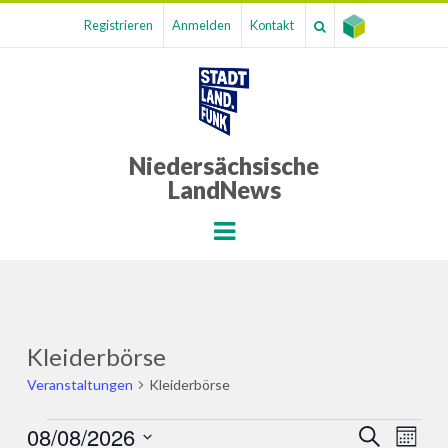
Registrieren
Anmelden
Kontakt
Niedersächsische
LandNews
Menu
Kleiderbörse
Veranstaltungen
Kleiderbörse
Veranstaltungen
08/08/2026
Veranst
Ver
SUCHE
MONA