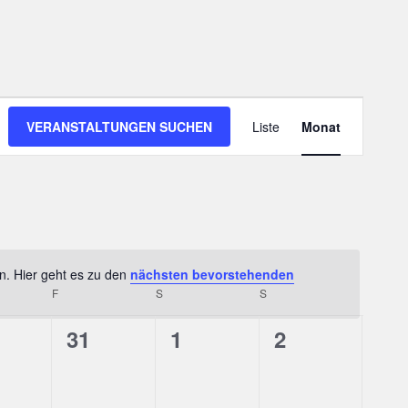
Veranstalt
VERANSTALTUNGEN SUCHEN
Liste
Monat
Ansichten-
Navigation
n. Hier geht es zu den
nächsten bevorstehenden
Hinweis
RSTAG
F
FREITAG
S
SAMSTAG
S
SONNTAG
0
0
0
31
1
2
gen,
anstaltungen,
Veranstaltungen,
Veranstaltungen,
Veranstaltun