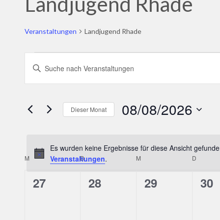
Landjugend Rhade
Veranstaltungen
Landjugend Rhade
Veranstaltungen
Veranstaltungen
Bitte
Suche
Schlüsselwort
und
eingeben.
08/08/2026
Dieser Monat
Ansichten,
Suche
Datum
Navigation
nach
wählen.
Veranstaltungen
Es wurden keine Ergebnisse für diese Ansicht gefunde
M
MONTAG
Veranstaltungen
D
DIENSTAG
.
M
MITTWOCH
D
DONNE
Kalender
Schlüsselwort.
von
0
0
0
0
27
28
29
30
Veranstaltungen
Veranstaltungen,
Veranstaltungen,
Veranstaltun
Ver