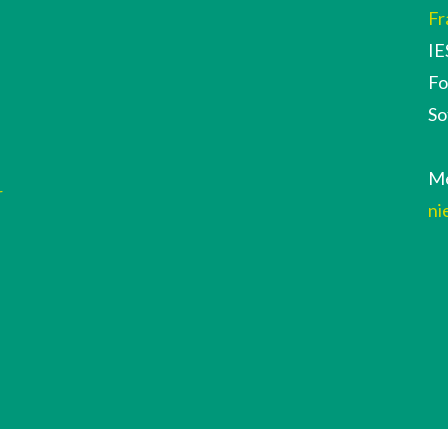
Fr
IE
Fo
So
Me
r
ni