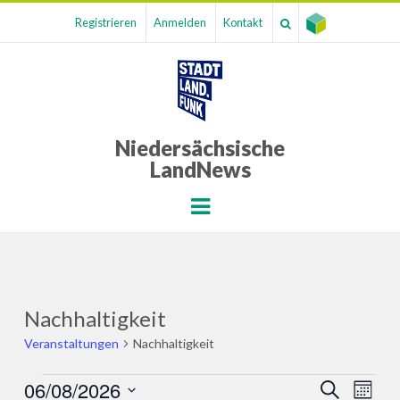
Registrieren
Anmelden
Kontakt
Niedersächsische
LandNews
Menu
Nachhaltigkeit
Veranstaltungen
Nachhaltigkeit
Veranstaltungen
06/08/2026
Veranst
Ver
SUCHE
MONA