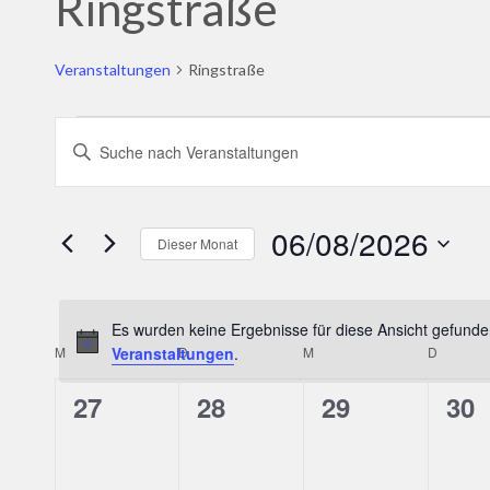
Ringstraße
Veranstaltungen
Ringstraße
Veranstaltungen
Veranstaltungen
Bitte
Suche
Schlüsselwort
und
eingeben.
06/08/2026
Dieser Monat
Ansichten,
Suche
Datum
Navigation
nach
wählen.
Veranstaltungen
Es wurden keine Ergebnisse für diese Ansicht gefunde
M
MONTAG
Veranstaltungen
D
DIENSTAG
.
M
MITTWOCH
D
DONNE
Kalender
Schlüsselwort.
von
0
0
0
0
27
28
29
30
Veranstaltungen
Veranstaltungen,
Veranstaltungen,
Veranstaltun
Ver