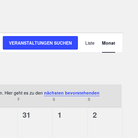
Veranstalt
VERANSTALTUNGEN SUCHEN
Liste
Monat
Ansichten-
Navigation
n. Hier geht es zu den
nächsten bevorstehenden
Hinweis
RSTAG
F
FREITAG
S
SAMSTAG
S
SONNTAG
0
0
0
31
1
2
gen,
anstaltungen,
Veranstaltungen,
Veranstaltungen,
Veranstaltun