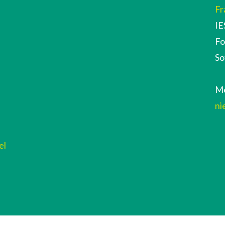
Fr
IE
Fo
So
Me
ni
el