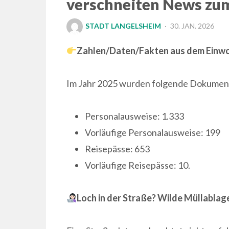
verschneiten News z
POSTED
STADT LANGELSHEIM
30. JAN. 2026
ON
Zahlen/Daten/Fakten aus dem Ein
Im Jahr 2025 wurden folgende Dokument
Personalausweise: 1.333
Vorläufige Personalausweise: 199
Reisepässe: 653
Vorläufige Reisepässe: 10.
Loch in der Straße? Wilde Müllabla