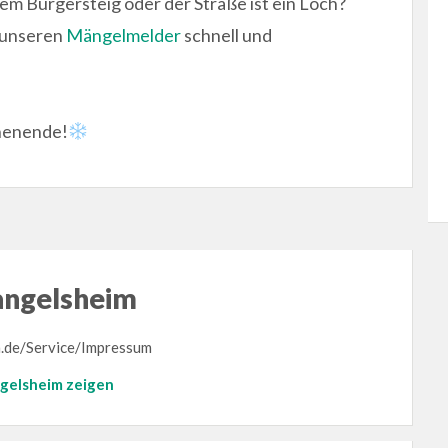
dem Bürgersteig oder der Straße ist ein Loch?
 unseren
Mängelmelder
schnell und
henende!
angelsheim
.de/Service/Impressum
ngelsheim zeigen