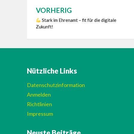
VORHERIG
Beitragsnavigation
Stark im Ehrenamt – fit für die digitale
Zukunft!
Nützliche Links
Datenschutzinformation
Anmelden
Richtlinien
Impressum
Neuste Beiträge