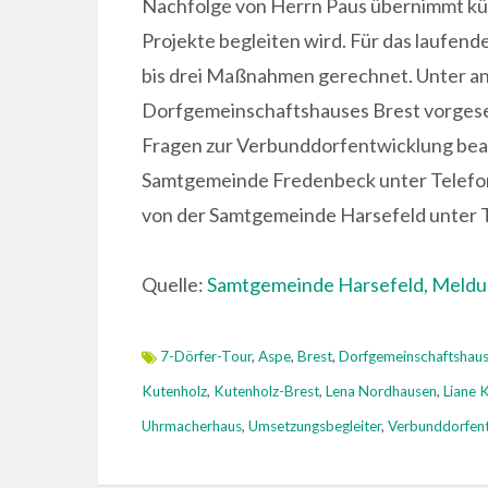
Nachfolge von Herrn Paus übernimmt kün
Projekte begleiten wird. Für das laufend
bis drei Maßnahmen gerechnet. Unter an
Dorfgemeinschaftshauses Brest vorges
Fragen zur Verbunddorfentwicklung bea
Samtgemeinde Fredenbeck unter Telefon
von der Samtgemeinde Harsefeld unter T
Quelle:
Samtgemeinde Harsefeld,
Meldu
7-Dörfer-Tour
,
Aspe
,
Brest
,
Dorfgemeinschaftshau
Kutenholz
,
Kutenholz-Brest
,
Lena Nordhausen
,
Liane 
Uhrmacherhaus
,
Umsetzungsbegleiter
,
Verbunddorfent