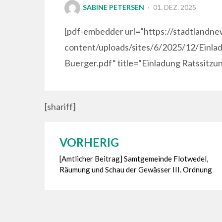
POSTED
SABINE PETERSEN
01. DEZ. 2025
ON
[pdf-embedder url=“https://stadtlandn
content/uploads/sites/6/2025/12/Einla
Buerger.pdf“ title=“Einladung Ratssitzu
[shariff]
VORHERIG
Beitragsnavigation
[Amtlicher Beitrag] Samtgemeinde Flotwedel,
Räumung und Schau der Gewässer III. Ordnung