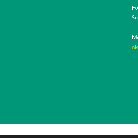
Fo
So
Me
ni