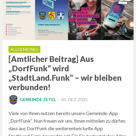
ALLGEMEINES
[Amtlicher Beitrag] Aus
„DorfFunk“ wird
„StadtLand.Funk“ – wir bleiben
verbunden!
POSTED
GEMEINDE ZETEL
01. DEZ. 2025
ON
Viele von Ihnen nutzen bereits unsere Gemeinde-App
„DorfFunk“. Nun freuen wir uns, Ihnen mitteilen zu dürfen,
dass aus DorfFunk die weiterentwickelte App
StadtLand.Funk geworden ist! Für Sie bedeutet das: Alles