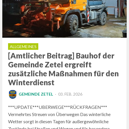
ALLGEMEINES
[Amtlicher Beitrag] Bauhof der
Gemeinde Zetel ergreift
zusätzliche Maßnahmen für den
Winterdienst
POSTED
GEMEINDE ZETEL
03. FEB. 2026
ON
***UPDATE***UBERWEGE***RÜCKFRAGEN***
Vermehrtes Streuen von Überwegen Das winterliche
Wetter sorgt in diesen Tagen für außergewöhnliche
Zustände bei Straßen und Wegen und für besondere