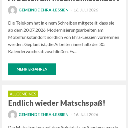
POSTED
GEMEINDE EHRA-LESSIEN
16. JULI 2026
ON
Die Telekom hat in einem Schreiben mitgeteilt, dass sie
ab dem 20.07.2026 Modernisierungsarbeiten am
Mobilfunkstandort nördlich von Ehra-Lessien vornehmen
werden. Geplant ist, die Arbeiten innerhalb der 30.
Kalenderwoche abzuschließen. Es…
MEHR ERFAHREN
ALLGEMEINES
Endlich wieder Matschspaß!
POSTED
GEMEINDE EHRA-LESSIEN
16. JULI 2026
ON
Die Matschanlage auf dem Spielplatz im Sandweg wurde