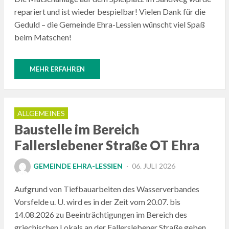
repariert und ist wieder bespielbar! Vielen Dank für die
Geduld – die Gemeinde Ehra-Lessien wünscht viel Spaß
beim Matschen!
MEHR ERFAHREN
ALLGEMEINES
Baustelle im Bereich
Fallerslebener Straße OT Ehra
POSTED
GEMEINDE EHRA-LESSIEN
06. JULI 2026
ON
Aufgrund von Tiefbauarbeiten des Wasserverbandes
Vorsfelde u. U. wird es in der Zeit vom 20.07. bis
14.08.2026 zu Beeinträchtigungen im Bereich des
griechischen Lokals an der Fallerslebener Straße geben.