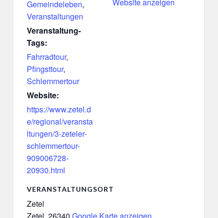
Website anzeigen
Gemeindeleben
,
Veranstaltungen
Veranstaltung-
Tags:
Fahrradtour
,
Pfingsttour
,
Schlemmertour
Website:
https://www.zetel.d
e/regional/veransta
ltungen/3-zeteler-
schlemmertour-
909006728-
20930.html
VERANSTALTUNGSORT
Zetel
Zetel
,
26340
Google Karte anzeigen