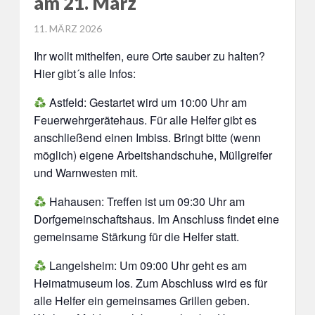
am 21. März
POSTED
11. MÄRZ 2026
ON
Ihr wollt mithelfen, eure Orte sauber zu halten?
Hier gibt´s alle Infos:
Astfeld: Gestartet wird um 10:00 Uhr am
Feuerwehrgerätehaus. Für alle Helfer gibt es
anschließend einen Imbiss. Bringt bitte (wenn
möglich) eigene Arbeitshandschuhe, Müllgreifer
und Warnwesten mit.
Hahausen: Treffen ist um 09:30 Uhr am
Dorfgemeinschaftshaus. Im Anschluss findet eine
gemeinsame Stärkung für die Helfer statt.
Langelsheim: Um 09:00 Uhr geht es am
Heimatmuseum los. Zum Abschluss wird es für
alle Helfer ein gemeinsames Grillen geben.