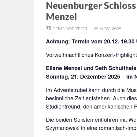
Neuenburger Schlossk
Menzel
POSTED
GEMEINDE ZETEL
25. NOV. 2025
ON
Achtung: Termin vom 20.12. 19.30 
Vorweihnachtliches Konzert-Highlight
Eliane Menzel und Seth Schultheis
Sonntag, 21. Dezember 2025 – im 
Im Adventstrubel kann durch die Mus
besinnliche Zeit entstehen. Auch die
Studienfreund, den amerikanischen Pi
Die beiden Solisten entführen mit We
Szymanowski in eine romantisch-impr