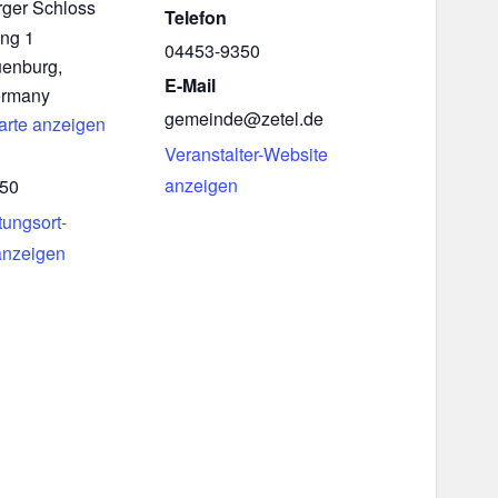
ger Schloss
Telefon
ng 1
04453-9350
uenburg
,
E-Mail
rmany
gemeinde@zetel.de
arte anzeigen
Veranstalter-Website
anzeigen
350
tungsort-
anzeigen