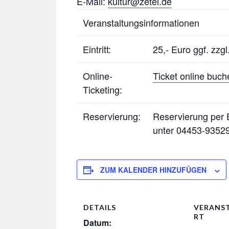
E-Mail:
kultur@zetel.de
Veranstaltungsinformationen
Eintritt:
25,- Euro ggf. zzg
Online-
Ticket online buch
Ticketing:
Reservierung:
Reservierung per E
unter 04453-93529
ZUM KALENDER HINZUFÜGEN
DETAILS
VERANS
RT
Datum: