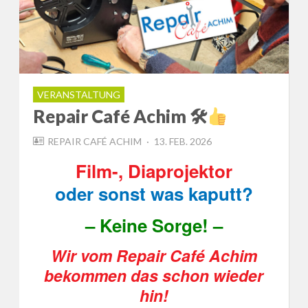
VERANSTALTUNG
Repair Café Achim 🛠
POSTED
REPAIR CAFÉ ACHIM
13. FEB. 2026
ON
Film-, Diaprojektor
oder sonst was kaputt?
– Keine Sorge! –
Wir vom Repair Café Achim
bekommen das schon wieder
hin!