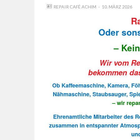
POSTED
REPAIR CAFÉ ACHIM
10. MÄRZ 2026
ON
R
Oder sons
– Kein
Wir vom Re
bekommen das
Ob Kaffeemaschine, Kamera, Föhn
Nähmaschine, Staubsauger, Spie
– wir repar
Ehrenamtliche Mitarbeiter des R
zusammen in entspannter Atmosph
un