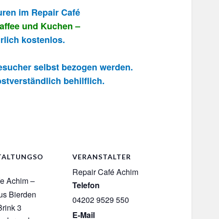
uren im Repair Café
Kaffee und Kuchen –
rlich kostenlos.
Besucher selbst bezogen werden.
stverständlich behilflich.
TALTUNGSO
VERANSTALTER
Repair Café Achim
fe Achim –
Telefon
us Bierden
04202 9529 550
rink 3
E-Mail