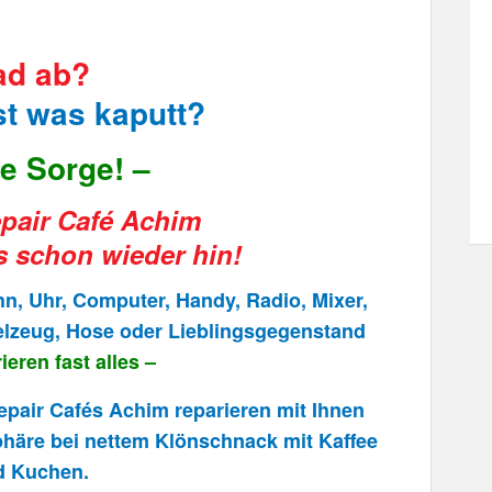
ad ab?
t was kaputt?
e Sorge! –
pair Café Achim
 schon wieder hin!
, Uhr, Computer, Handy, Radio, Mixer,
lzeug, Hose oder Lieblingsgegenstand
ieren fast alles –
epair Cafés Achim reparieren mit Ihnen
äre bei nettem Klönschnack mit Kaffee
d Kuchen.