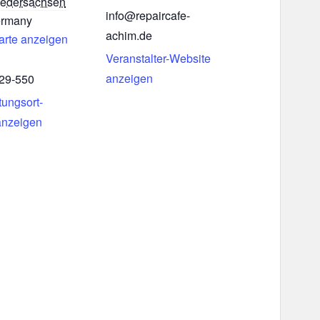
iedersachsen
info@repaircafe-
rmany
achim.de
arte anzeigen
Veranstalter-Website
anzeigen
29-550
tungsort-
anzeigen