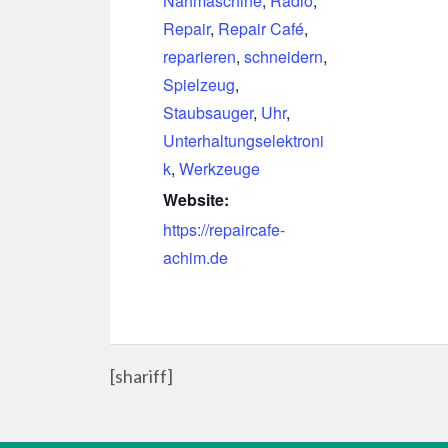
Nähmaschine
,
Radio
,
Repair
,
Repair Café
,
reparieren
,
schneidern
,
Spielzeug
,
Staubsauger
,
Uhr
,
Unterhaltungselektroni
k
,
Werkzeuge
Website:
https://repaircafe-
achim.de
[shariff]