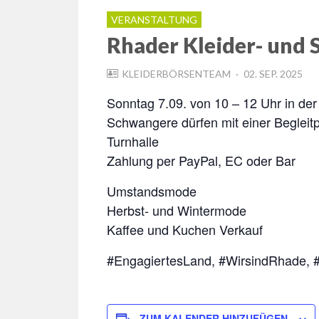
VERANSTALTUNG
Rhader Kleider- und 
POSTED
KLEIDERBÖRSENTEAM
02. SEP. 2025
ON
Sonntag 7.09. von 10 – 12 Uhr in der
Schwangere dürfen mit einer Begleitp
Turnhalle
Zahlung per PayPal, EC oder Bar
Umstandsmode
Herbst- und Wintermode
Kaffee und Kuchen Verkauf
#EngagiertesLand, #WirsindRhade,
ZUM KALENDER HINZUFÜGEN