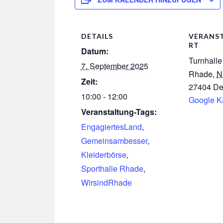
DETAILS
VERANS
RT
Datum:
Turnhall
7. September 2025
Rhade
,
N
Zeit:
27404
De
10:00 - 12:00
Google K
Veranstaltung-Tags:
EngagiertesLand
,
Gemeinsambesser
,
Kleiderbörse
,
Sporthalle Rhade
,
WirsindRhade