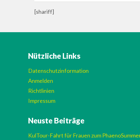
[shariff]
Nützliche Links
Datenschutzinformation
Anmelden
Richtlinien
Impressum
Neuste Beiträge
KulTour-Fahrt für Frauen zum PhaenoSumme