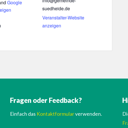
info@gemeinde-
and
Google
suedheide.de
zeigen
Veranstalter-Website
anzeigen
0
Fragen oder Feedback?
H
Einfach das
Kontaktformular
verwenden.
Di
Fr