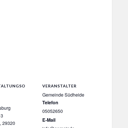
TALTUNGSO
VERANSTALTER
Gemeinde Südheide
Telefon
sburg
05052650
 3
E-Mail
e
,
29320