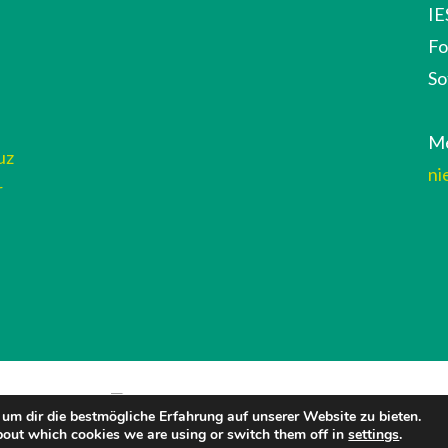
IE
Fo
So
Me
uz
ni
r
um dir die bestmögliche Erfahrung auf unserer Website zu bieten.
bout which cookies we are using or switch them off in
settings
.