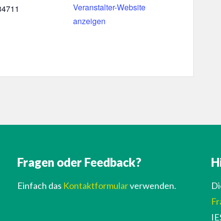
Veranstalter-Website
34711
anzeigen
Fragen oder Feedback?
H
Einfach das
Kontaktformular
verwenden.
Di
Fr
IE