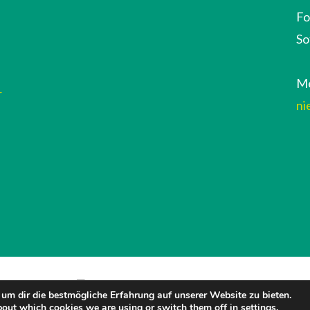
Fo
So
Me
r
ni
um dir die bestmögliche Erfahrung auf unserer Website zu bieten.
bout which cookies we are using or switch them off in
settings
.