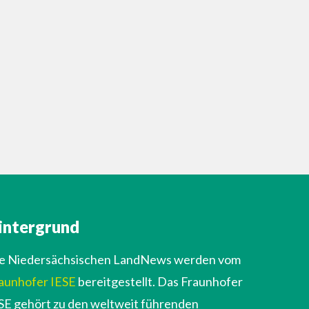
intergrund
e Niedersächsischen LandNews werden vom
aunhofer IESE
bereitgestellt. Das Fraunhofer
SE gehört zu den weltweit führenden