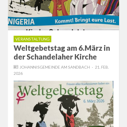
VERANSTALTUNG
Weltgebetstag am 6.März in
der Schandelaher Kirche
POSTED
JOHANNISGEMEINDE AM SANDBACH
21. FEB.
ON
2026