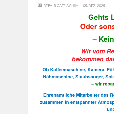
POSTED
REPAIR CAFÉ ACHIM
05. DEZ. 2025
ON
Gehts 
Oder sons
– Kein
Wir vom Re
bekommen das
Ob Kaffeemaschine, Kamera, Föhn
Nähmaschine, Staubsauger, Spie
– wir repar
Ehrenamtliche Mitarbeiter des R
zusammen in entspannter Atmosph
un