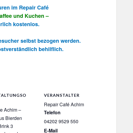
uren im Repair Café
Kaffee und Kuchen –
rlich kostenlos.
Besucher selbst bezogen werden.
stverständlich behilflich.
TALTUNGSO
VERANSTALTER
Repair Café Achim
fe Achim –
Telefon
us Bierden
04202 9529 550
rink 3
E-Mail