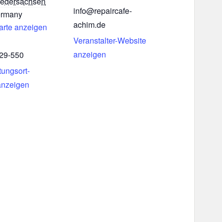
iedersachsen
info@repaircafe-
rmany
achim.de
arte anzeigen
Veranstalter-Website
anzeigen
29-550
tungsort-
anzeigen