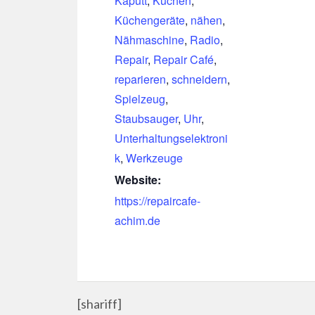
Kaputt
,
Kuchen
,
Küchengeräte
,
nähen
,
Nähmaschine
,
Radio
,
Repair
,
Repair Café
,
reparieren
,
schneidern
,
Spielzeug
,
Staubsauger
,
Uhr
,
Unterhaltungselektroni
k
,
Werkzeuge
Website:
https://repaircafe-
achim.de
[shariff]